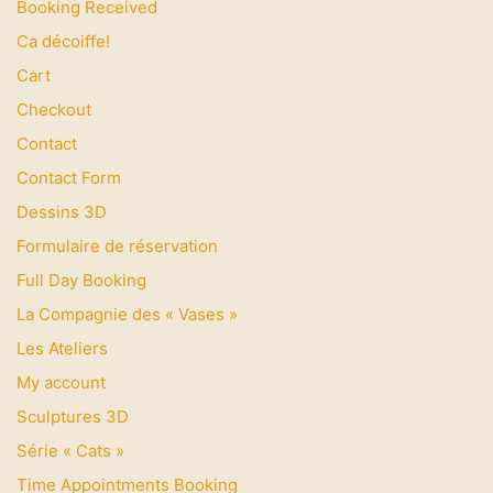
Booking Received
Au fil des Jours
Ca décoiffe!
Les Ateliers
Cart
A propos de
Checkout
Contact
Contact
Contact Form
Dessins 3D
Formulaire de réservation
Retrouvez nous à "L'Atelier"
Full Day Booking
Quartier du Manio
La Compagnie des « Vases »
Lorient, Bretagne
Les Ateliers
FRANCE
My account
Sculptures 3D
Série « Cats »
Time Appointments Booking