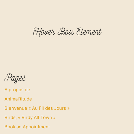
Hover Box Element
Hover Box Element
Click edit button to change this text. Lorem ipsum
dolor sit amet, consectetur adipiscing elit. Ut elit
tellus, luctus nec ullamcorper mattis, pulvinar
dapibus leo.
Pages
A propos de
Animal’titude
Bienvenue « Au Fil des Jours »
Birds, « Birdy All Town »
Book an Appointment