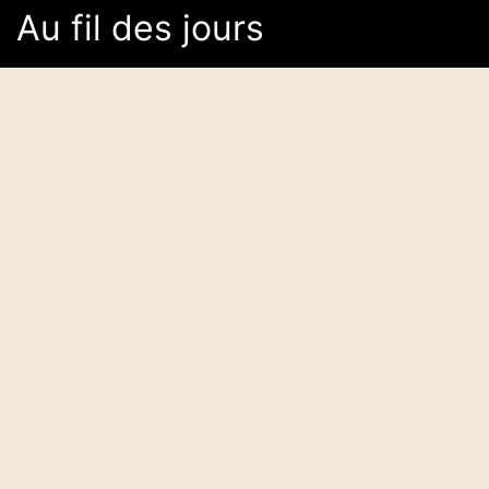
Delmas, Terton
Au fil des jours
Chacun sa personnalité