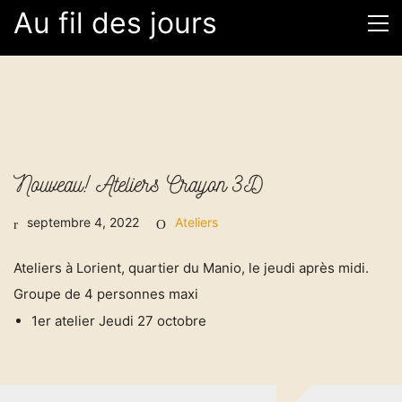
Au fil des jours
Nouveau! Ateliers Crayon 3D
septembre 4, 2022
Ateliers
Ateliers à Lorient, quartier du Manio, le jeudi après midi.
Groupe de 4 personnes maxi
Au fil des Jours
1er atelier Jeudi 27 octobre
Les Ateliers
A propos de