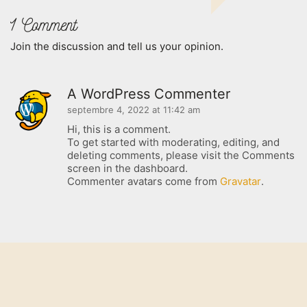
Contact
1 Comment
Join the discussion and tell us your opinion.
Retrouvez nous à "L'Atelier"
A WordPress Commenter
septembre 4, 2022 at 11:42 am
Quartier du Manio
Hi, this is a comment.
Lorient, Bretagne
To get started with moderating, editing, and
FRANCE
deleting comments, please visit the Comments
screen in the dashboard.
Commenter avatars come from
Gravatar
.
Facebook
Instagram
© Copyright 2025. Au Fil des
Jours
Email